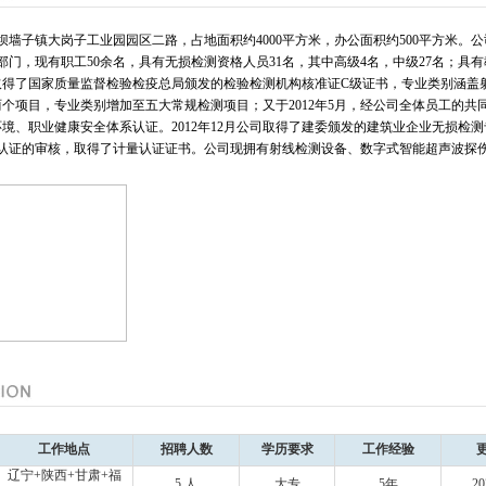
墙子镇大岗子工业园园区二路，占地面积约4000平方米，办公面积约500平方米。公司
门，现有职工50余名，具有无损检测资格人员31名，其中高级4名，中级27名；具
3月取得了国家质量监督检验检疫总局颁发的检验检测机构核准证C级证书，专业类别涵
测两个项目，专业类别增加至五大常规检测项目；又于2012年5月，经公司全体员工的
环境、职业健康安全体系认证。2012年12月公司取得了建委颁发的建筑业企业无损检测
认证的审核，取得了计量认证证书。公司现拥有射线检测设备、数字式智能超声波探
工作地点
招聘人数
学历要求
工作经验
辽宁+陕西+甘肃+福
5 人
大专
5年
20