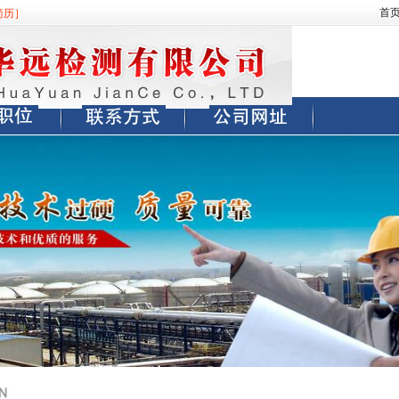
首
简历］