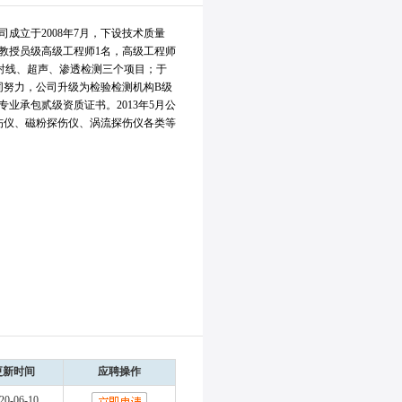
成立于2008年7月，下设技术质量
有教授员级高级工程师1名，高级工程师
盖射线、超声、渗透检测三个项目；于
共同努力，公司升级为检验检测机构B级
专业承包贰级资质证书。2013年5月公
伤仪、磁粉探伤仪、涡流探伤仪各类等
更新时间
应聘操作
20-06-10