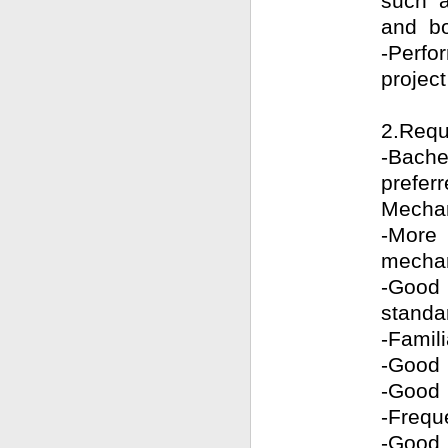
such a
and bo
-Perfo
projec
2.Requ
-Bache
prefer
Mechan
-More 
mechan
-Good 
standa
-Fami
-Good
-Good
-Frequ
-Good 