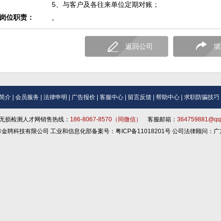
5、与客户及各往来单位定期对账；
岗位职责：
-
返回公司
填
简介
|
会员服务
|
法律申明
|
广告报价
|
客服中心
|
留言反馈
|
帮助中心
|
求职防骗技巧
无损检测人才网销售热线：
186-8067-8570（同微信）
客服邮箱：
364759881@qq
深圳市金聘科技有限公司 工业和信息化部备案号：粤ICP备11018201号 公司法律顾