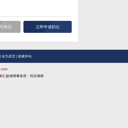
写简历
立即申请职位
|
设为首页
|
收藏本站
.com
问：广东仁皓律师事务所：邹兵律师