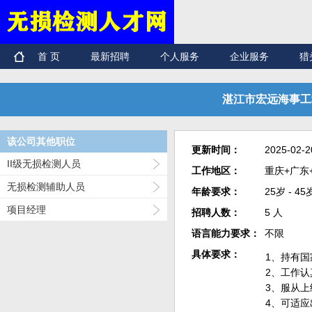
首 页
最新招聘
个人服务
企业服务
猎
湛江市宏远海事工程
该公司其他职位
更新时间：
2025-02-2
II级无损检测人员
工作地区：
重庆+广东
无损检测辅助人员
年龄要求：
25岁 - 45
项目经理
招聘人数：
5 人
语言能力要求：
不限
具体要求：
1、持有国
2、工作认
3、服从
4、可适应